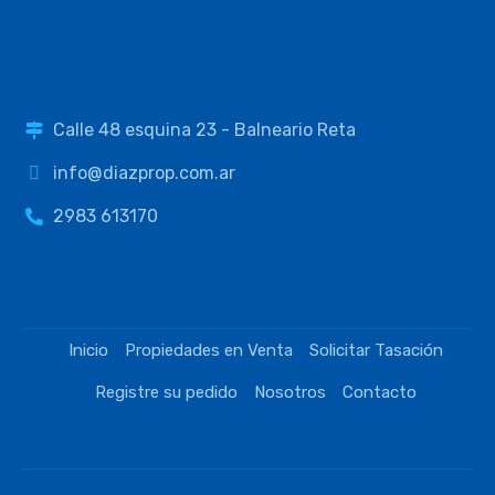
Venta
Llamar por precio
Calle 48 esquina 23 - Balneario Reta
info@diazprop.com.ar
2983 613170
Inicio
Propiedades en Venta
Solicitar Tasación
LOTE CALLE 20 ENTRE 13 y 15
Registre su pedido
Nosotros
Contacto
Venta
Llamar por precio