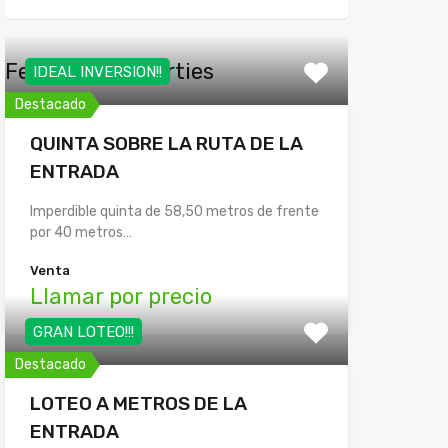
Featured Properties
IDEAL INVERSION!!
Destacado
QUINTA SOBRE LA RUTA DE LA
ENTRADA
Imperdible quinta de 58,50 metros de frente
por 40 metros…
Venta
Llamar por precio
GRAN LOTEO!!!
Destacado
LOTEO A METROS DE LA
ENTRADA