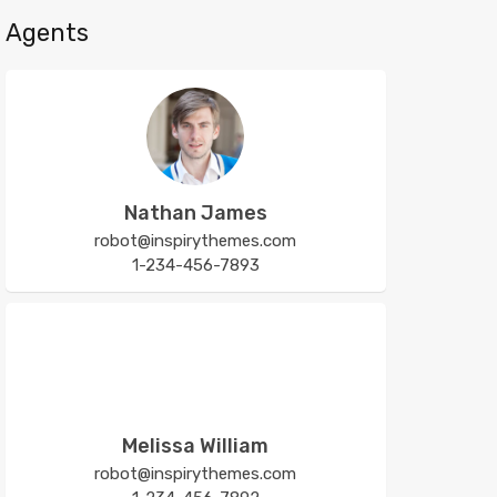
Agents
Nathan James
robot@inspirythemes.com
1-234-456-7893
Melissa William
robot@inspirythemes.com