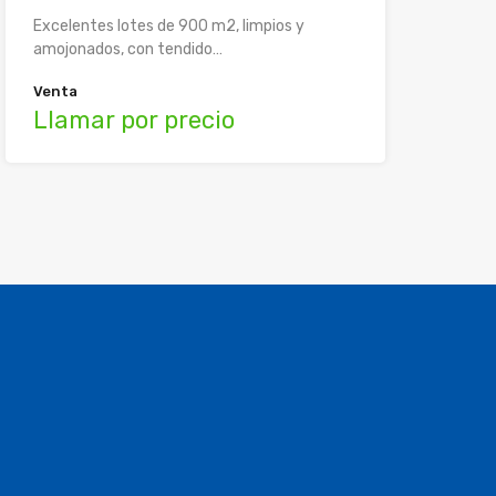
Excelentes lotes de 900 m2, limpios y
amojonados, con tendido…
Venta
Llamar por precio